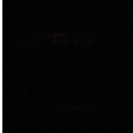
服务期间产线零停产
提供驻场及远程服务（7*2
障，2小时修复故障
备机； 保障打印设备24h正
99.99％。
助力客户降本增效
通过对打印设备的优化部署
户产线打印成本降低30%